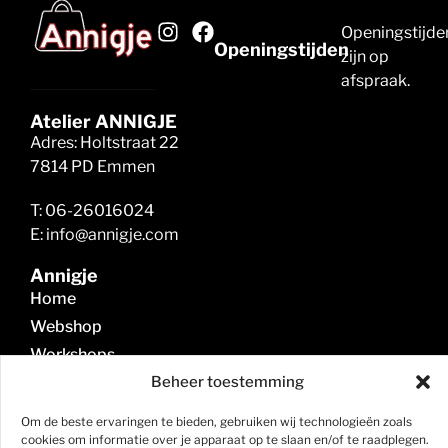
Openingstijde
Openingstijden
zijn op
afspraak.
Atelier ANNIGJE
Adres: Holtstraat 22
7814 PD Emmen
T: 06-26016024
E: info@annigje.com
Annigje
Home
Webshop
Workshops
Kunstmarkten
Beheer toestemming
Contact
Om de beste ervaringen te bieden, gebruiken wij technologieën zoals
Mijn account
cookies om informatie over je apparaat op te slaan en/of te raadplegen.