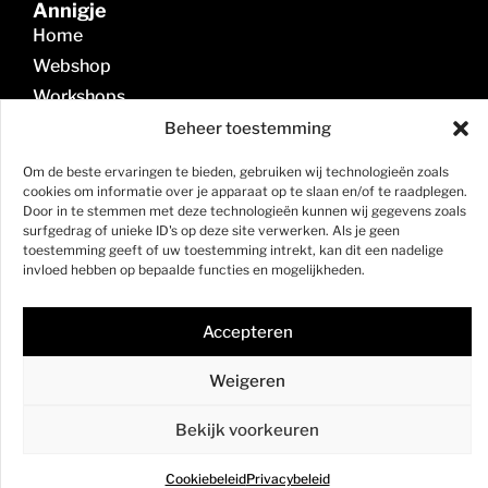
Annigje
Home
Webshop
Workshops
Kunstmarkten
Beheer toestemming
Contact
Om de beste ervaringen te bieden, gebruiken wij technologieën zoals
Mijn account
cookies om informatie over je apparaat op te slaan en/of te raadplegen.
Links
Door in te stemmen met deze technologieën kunnen wij gegevens zoals
surfgedrag of unieke ID's op deze site verwerken. Als je geen
Cookiebeleid (EU)
toestemming geeft of uw toestemming intrekt, kan dit een nadelige
Privacybeleid
invloed hebben op bepaalde functies en mogelijkheden.
Terugbetaal- en retourneringsbeleid
Verzending
Accepteren
Algemene Voorwaarden
Weigeren
© 2026 Annigje
Design en Realisatie door
Dynalogical
Bekijk voorkeuren
Cookiebeleid
Privacybeleid