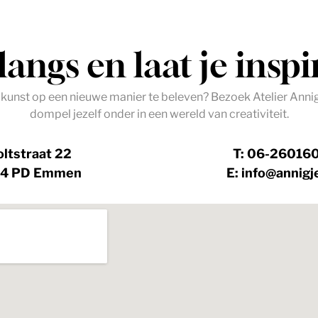
angs en laat je inspi
 kunst op een nieuwe manier te beleven? Bezoek Atelier Ann
dompel jezelf onder in een wereld van creativiteit.
ltstraat 22
T: 06-2601
14 PD Emmen
E: info@annig