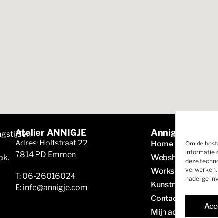
Atelier ANNIGJE
Annigje
gstijden
Adres: Holtstraat 22
Home
Om de beste
informatie 
7814 PD Emmen
ak.
Webshop
deze techno
verwerken. 
Workshops
T: 06-26016024
nadelige in
Kunstmarkten
E: info@annigje.com
Contact
Acc
Mijn account