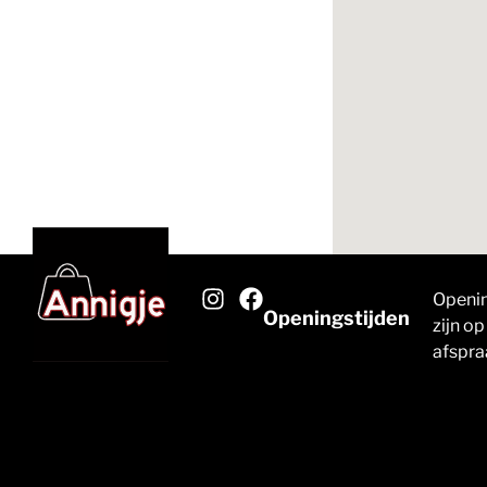
Openin
Openingstijden
zijn op
afspra