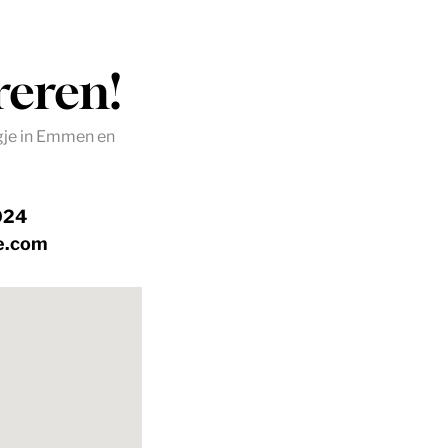
reren!
igje in Emmen en
6024
je.com