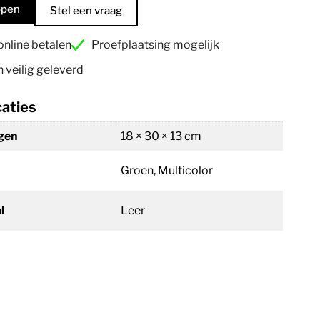
open
Stel een vraag
 online betalen
Proefplaatsing mogelijk
n veilig geleverd
caties
gen
18 × 30 × 13 cm
Groen, Multicolor
l
Leer