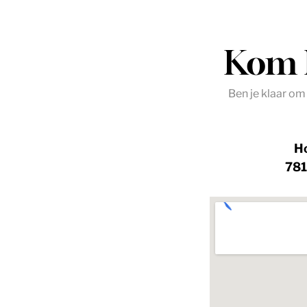
Kom l
Ben je klaar om
Ho
78