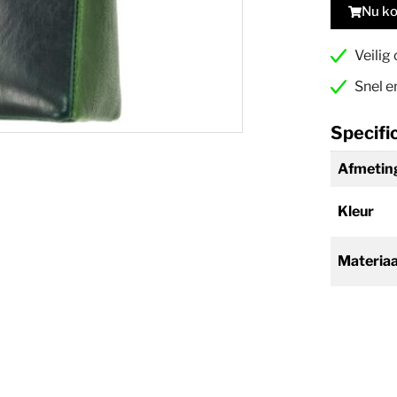
Nu k
Veilig
Snel e
Specifi
Afmetin
Kleur
Materiaa