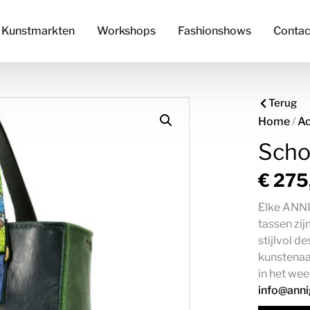
Kunstmarkten
Workshops
Fashionshows
Contac
Terug
Home
/
Ac
Scho
€
275
Elke ANNI
tassen zij
stijlvol de
kunstenaar
in het we
info@ann