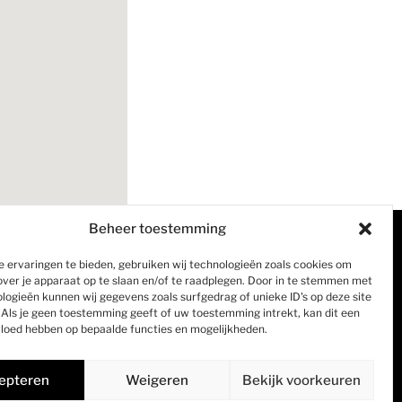
Beheer toestemming
Links
Cookiebeleid (EU)
 ervaringen te bieden, gebruiken wij technologieën zoals cookies om
over je apparaat op te slaan en/of te raadplegen. Door in te stemmen met
Privacybeleid
logieën kunnen wij gegevens zoals surfgedrag of unieke ID's op deze site
Als je geen toestemming geeft of uw toestemming intrekt, kan dit een
Terugbetaal- en retourneringsbeleid
vloed hebben op bepaalde functies en mogelijkheden.
Verzending
Algemene Voorwaarden
epteren
Weigeren
Bekijk voorkeuren